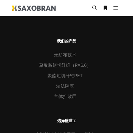
主菜单
搜索
更多信息
我们的产品
无纺布技术
聚酰胺短切纤维（PA6.6）
聚酯短切纤维PET
湿法隔膜
气体扩散层
选择盛世宝