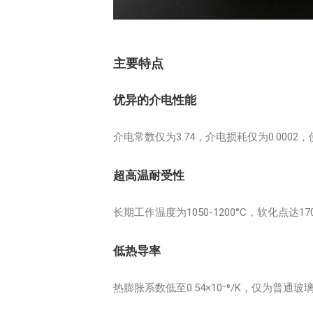
主要特点
优异的介电性能
介电常数仅为3.74，介电损耗仅为0.000
超高温耐受性
长期工作温度为1050-1200°C，软化点
低热导率
热膨胀系数低至0.54×10⁻⁶/K，仅为普