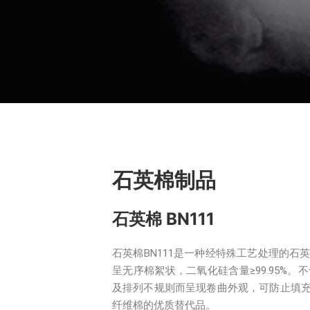
石英棉制品
石英棉 BN111
石英棉BN111是一种经特殊工艺处理的
呈无序棉絮状，二氧化硅含量≥99.95%
及排列不规则而呈现卷曲外观，可防止填
纤维棉的优质替代品。