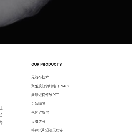
OUR PRODUCTS
无纺布技术
聚酰胺短切纤维（PA6.6）
聚酯短切纤维PET
湿法隔膜
且
气体扩散层
状
反渗透膜
岩
特种纸和湿法无纺布