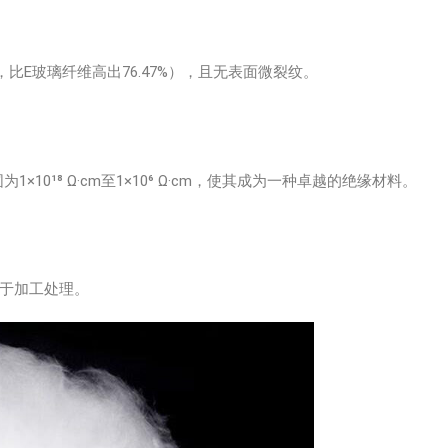
，比E玻璃纤维高出76.47%），且无表面微裂纹。
1×10¹⁸ Ω·cm至1×10⁶ Ω·cm，使其成为一种卓越的绝缘材料。
于加工处理。