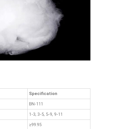
Specification
BN-111
1-3, 3-5, 5-9, 9-11
≥99.95