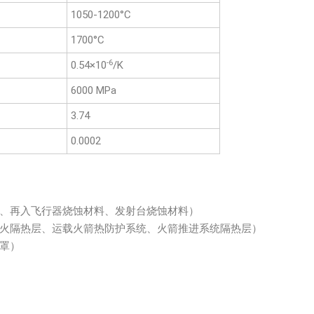
1050-1200°C
1700°C
-6
0.54×10
/K
6000 MPa
3.74
0.0002
、再入飞行器烧蚀材料、发射台烧蚀材料）
火隔热层、运载火箭热防护系统、火箭推进系统隔热层）
罩）