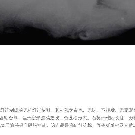
石英纤维制成的无机纤维材料。其外观为白色、无味、不挥发、无定形
。不含粘合剂，呈无定形连续簇状白色蓬松形态。石英纤维因长度、形
充物压缩并提升隔热性能。该产品是高硅纤维棉、陶瓷纤维棉及玄武