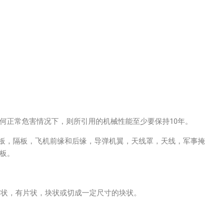
何正常危害情况下，则所引用的机械性能至少要保持10年。
地板，隔板，飞机前缘和后缘，导弹机翼，天线罩，天线，军事掩
板。
形状，有片状，块状或切成一定尺寸的块状。