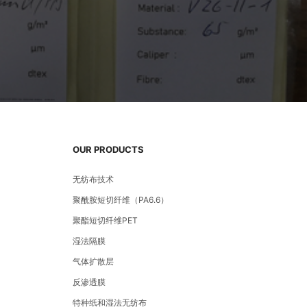
OUR PRODUCTS
无纺布技术
聚酰胺短切纤维（PA6.6）
聚酯短切纤维PET
湿法隔膜
气体扩散层
反渗透膜
特种纸和湿法无纺布