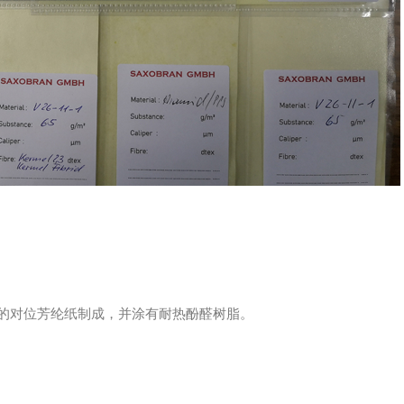
）
产的对位芳纶纸制成，并涂有耐热酚醛树脂。