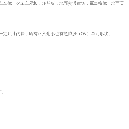
赛车车体，火车车厢板，轮船板，地面交通建筑，军事掩体，地面天
成一定尺寸的块，既有正六边形也有超膨胀（OV）单元形状。
寸）