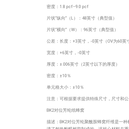
密度：1.8 pcf–9.0 pcf
片状“纵向”（L）：48英寸（典型值）
片状“横向”（W）：96英寸（典型值）
公差：长度：+3英寸，-0英寸（OV为60英
宽度：+6英寸，-0英寸
厚度：±.006英寸（2英寸以下的厚度）
密度：±10％
单元格大小：±10％
注意：可根据要求提供特殊尺寸，尺寸和公
BK2对位芳纶纸蜂窝
描述：BK2对位芳纶聚酰胺蜂窝纤维是一
渍了耐热酚醛树脂制成的。该核心材料在重