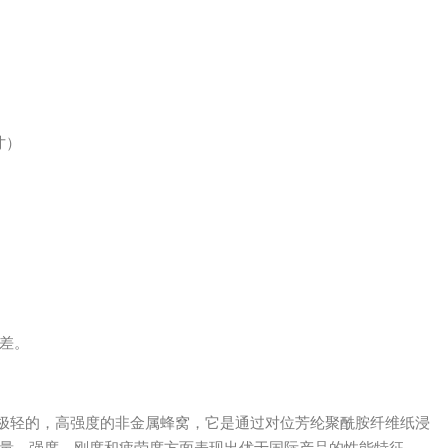
寸）
差。
种极轻的，高强度的非金属蜂窝，它是通过对位芳纶聚酰胺纤维纸浸
量，强度，刚度和疲劳度方面表现出优于国际产品的性能特征。