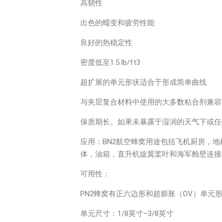
高韧性
出色的蠕变和疲劳性能
良好的热稳定性
密度低至1.5 lb/ft3
超扩展的单元形状适合于形成简单曲线
与夹层复合材料中使用的大多数粘合剂兼容
保质期长。如果未暴露于湿润的天气下或任
应用：BN2航空蜂窝用途包括飞机厨房，
体，油箱，直升机旋翼桨叶和海军舱壁连接
可用性：
PN2蜂窝有正六边形和超膨胀（OV）单元
单元尺寸：1/8英寸–3/8英寸