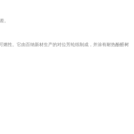
差。
的可燃性。它由百纳新材生产的对位芳纶纸制成，并涂有耐热酚醛树